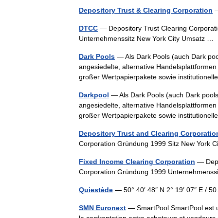
Depository Trust & Clearing Corporation
—
DTCC
— Depository Trust Clearing Corpora
Unternehmenssitz New York City Umsatz 
Dark Pools
— Als Dark Pools (auch Dark pool
angesiedelte, alternative Handelsplattformen
großer Wertpapierpakete sowie institution
Darkpool
— Als Dark Pools (auch Dark pools 
angesiedelte, alternative Handelsplattformen
großer Wertpapierpakete sowie institution
Depository Trust and Clearing Corporatio
Corporation Gründung 1999 Sitz New York 
Fixed Income Clearing Corporation
— Depo
Corporation Gründung 1999 Unternehmenss
Quiestède
— 50° 40′ 48″ N 2° 19′ 07″ E / 
SMN Euronext
— SmartPool SmartPool est un 