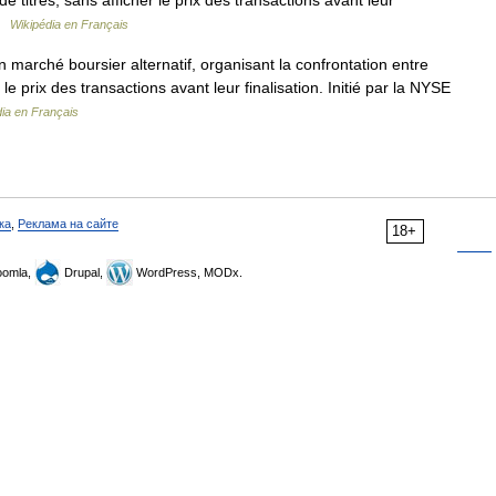
e titres, sans afficher le prix des transactions avant leur
 …
Wikipédia en Français
n marché boursier alternatif, organisant la confrontation entre
le prix des transactions avant leur finalisation. Initié par la NYSE
ia en Français
ка
,
Реклама на сайте
18+
omla,
Drupal,
WordPress, MODx.