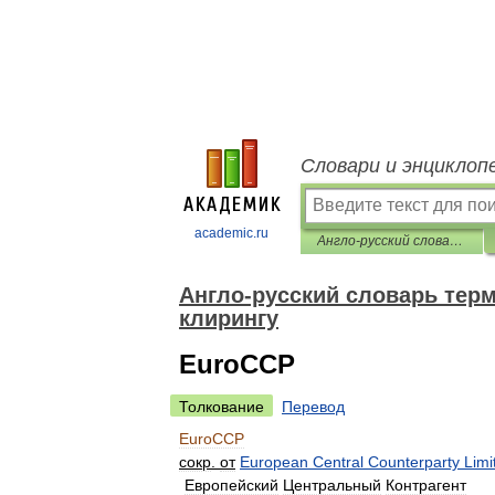
Словари и энциклоп
academic.ru
Англо-русский словарь терминов по депозитарному хранению и клирингу
Англо-русский словарь тер
клирингу
EuroCCP
Толкование
Перевод
EuroCCP
сокр
.
от
European
Central
Counterparty
Limi
Европейский
Центральный
Контрагент