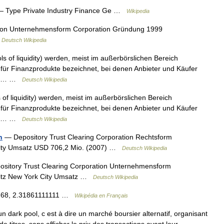
 Type Private Industry Finance Ge …
Wikipedia
tion Unternehmensform Corporation Gründung 1999
…
Deutsch Wikipedia
s of liquidity) werden, meist im außerbörslichen Bereich
 für Finanzprodukte bezeichnet, bei denen Anbieter und Käufer
elle… …
Deutsch Wikipedia
of liquidity) werden, meist im außerbörslichen Bereich
 für Finanzprodukte bezeichnet, bei denen Anbieter und Käufer
elle… …
Deutsch Wikipedia
n
— Depository Trust Clearing Corporation Rechtsform
City Umsatz USD 706,2 Mio. (2007) …
Deutsch Wikipedia
sitory Trust Clearing Corporation Unternehmensform
itz New York City Umsatz …
Deutsch Wikipedia
50.68, 2.31861111111 …
Wikipédia en Français
dark pool, c est à dire un marché boursier alternatif, organisant