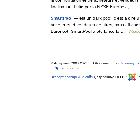
la confrontation entre acheteurs et vendeurs d
finalisation. Initié par la NYSE Euronext,…
SmartPool
— est un dark pool, c est à dire u
acheteurs et vendeurs de titres, sans afficher 
Euronext, SmartPool a été lancé le …
Wikipéd
© Академик, 2000-2026
Обратная связь:
Техподдерж
👣 Путешествия
Экспорт словарей на сайты
, сделанные на PHP,
Jo