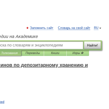
Запомнить сайт
Словарь на свой сайт
RU
едии на Академике
Найти!
Толкования
Переводы
Книги
Игры ⚽
минов по депозитарному хранению и
ted