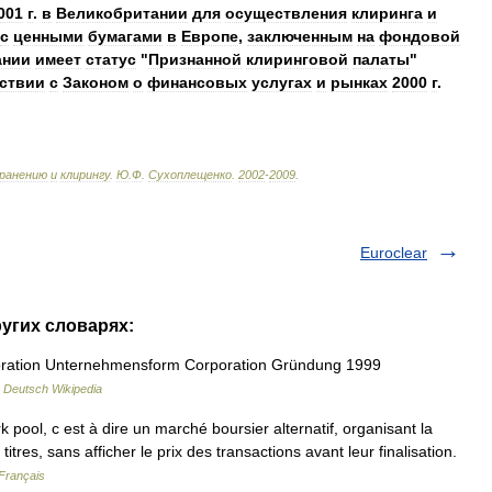
001
г
.
в
Великобритании
для
осуществления
клиринга
и
с
ценными
бумагами
в
Европе
,
заключенным
на
фондовой
ании
имеет
статус
"
Признанной
клиринговой
палаты
"
ствии
с
Законом
о
финансовых
услугах
и
рынках
2000
г
.
ранению
и
клирингу
.
Ю
.
Ф
.
Сухоплещенко
.
2002
-
2009
.
Euroclear
ругих словарях:
oration Unternehmensform Corporation Gründung 1999
…
Deutsch Wikipedia
ool, c est à dire un marché boursier alternatif, organisant la
tres, sans afficher le prix des transactions avant leur finalisation.
 Français