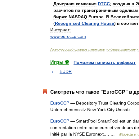
Дочерняя
компания
DTCC
;
созданa
в
2
расчетов
по
трансграничным
сделкам
бирже
NASDAQ
Europe
.
В
Великобрит
(
Recognised
Clearing
House
)
в
соответ
Интернет:
www
.
euroccp
.
com
Англо
-
русский
словарь
терминов
по
депозитарному
х
Игры ⚽
Поможем написать реферат
EUDR
Смотреть что такое "EuroCCP" в д
EuroCCP
— Depository Trust Clearing Corp
Unternehmenssitz New York City Umsatz 
EuroCCP
— SmartPool SmartPool est un dark p
confrontation entre acheteurs et vendeurs de ti
Initié par la NYSE Euronext,… …
Wikipédia en